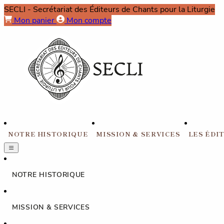
SECLI
- Secrétariat des Éditeurs de Chants pour la Liturgie
Mon panier
Mon compte
NOTRE HISTORIQUE
MISSION & SERVICES
LES ÉDI
NOTRE HISTORIQUE
MISSION & SERVICES