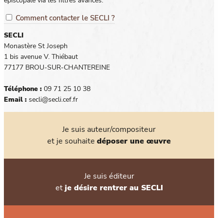
épiscopale via les filtres avancés.
Comment contacter le SECLI ?
SECLI
Monastère St Joseph
1 bis avenue V. Thiébaut
77177 BROU-SUR-CHANTEREINE
Téléphone :
09 71 25 10 38
Email :
secli@secli.cef.fr
Je suis auteur/compositeur
et je souhaite
déposer une œuvre
Je suis éditeur
et
je désire rentrer au SECLI