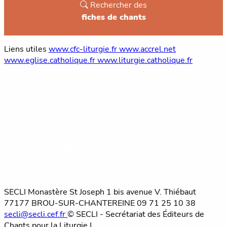
Rechercher des
fiches de chants
Liens utiles
www.cfc-liturgie.fr
www.accrel.net
www.eglise.catholique.fr
www.liturgie.catholique.fr
SECLI
Monastère St Joseph
1 bis avenue V. Thiébaut
77177 BROU-SUR-CHANTEREINE
09 71 25 10 38
secli@secli.cef.fr
© SECLI - Secrétariat des Éditeurs de
Chants pour la Liturgie |